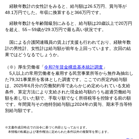
経験年数計の女性計をみると、給与額は26.5万円、賞与等が
48.1万円でした。年収に換算すると366万円です。
経験年数計を年齢階級別にみると、給与額は20歳以上で20万円
を超え、55～59歳が29.3万円で最も高い状況です。
国による介護関連職員の賃上げ支援も行われており、経験年数
計の男性計、女性計は給与額が前年を上回っています。次回の結
果ではどうなるでしょうか。
（※）厚生労働省「
令和7年賃金構造基本統計調査
」
5人以上の常用労働者を雇用する民営事業所等から無作為抽出し
た79,321事業所を客体とした調査です。ここでの所定内給与額
は、2025年6月分の労働契約等であらかじめ定められている支給
条件、算定方法により支給された現金給与額のうち超過労働給与
額を差し引いた額で、手取り額でなく所得税等を控除する前の額
です。年間賞与その他特別給与額は2024年の賞与、期末手当等特
別給与額です。
※文書作成日時点での法令に基づく内容となっております。
本情報の転載および著作権法に定められた条件以外の複製等を禁じます。