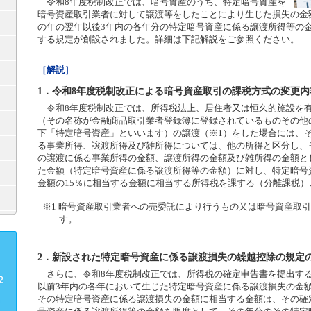
令和8年度税制改正では、暗号資産のうち、特定暗号資産を
暗号資産取引業者に対して譲渡等をしたことにより生じた損失の金
の年の翌年以後3年内の各年分の特定暗号資産に係る譲渡所得等の
する規定が創設されました。詳細は下記解説をご参照ください。
［解説］
1．令和8年度税制改正による暗号資産取引の課税方式の変更内
令和8年度税制改正では、所得税法上、居住者又は恒久的施設を
（その名称が金融商品取引業者登録簿に登録されているものその他
下「特定暗号資産」といいます）の譲渡（※1）をした場合には、
る事業所得、譲渡所得及び雑所得については、他の所得と区分し、
の譲渡に係る事業所得の金額、譲渡所得の金額及び雑所得の金額と
た金額（特定暗号資産に係る譲渡所得等の金額）に対し、特定暗号
金額の15％に相当する金額に相当する所得税を課する（分離課税）
※1 暗号資産取引業者への売委託により行うもの又は暗号資産取
す。
2．新設された特定暗号資産に係る譲渡損失の繰越控除の規定
さらに、令和8年度税制改正では、所得税の確定申告書を提出す
以前3年内の各年において生じた特定暗号資産に係る譲渡損失の金
その特定暗号資産に係る譲渡損失の金額に相当する金額は、その確