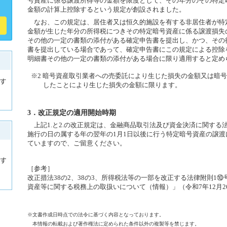
号資産に係る譲渡所得等の金額を限度として、その年分のその特定
金額の計算上控除するという規定が創設されました。
なお、この規定は、居住者又は恒久的施設を有する非居住者が特
金額が生じた年分の所得税につきその特定暗号資産に係る譲渡損失
その他の一定の書類の添付がある確定申告書を提出し、かつ、その
書を提出している場合であって、確定申告書にこの規定による控除
明細書その他の一定の書類の添付がある場合に限り適用すると定め
※2 暗号資産取引業者への売委託により生じた損失の金額又は暗
したことにより生じた損失の金額に限ります。
3．改正規定の適用開始時期
上記1.と2.の改正規定は、金融商品取引法及び資金決済に関する
施行の日の属する年の翌年の1月1日以後に行う特定暗号資産の譲
ていますので、ご留意ください。
［参考］
改正措法38の2、38の3、所得税法等の一部を改正する法律附則1⑩
資産等に関する税務上の取扱いについて（情報）」（令和7年12月2
※文書作成日時点での法令に基づく内容となっております。
本情報の転載および著作権法に定められた条件以外の複製等を禁じます。