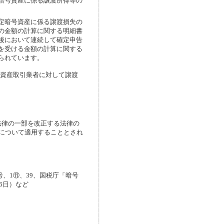
暗号資産に係る譲渡所得等の
定暗号資産に係る譲渡損失の
の金額の計算に関する明細書
後において連続して確定申告
を受ける金額の計算に関する
られています。
号資産取引業者に対して譲渡
法律の一部を改正する法律の
渡について適用することとされ
号、1⑪、39、国税庁「暗号
6日）など