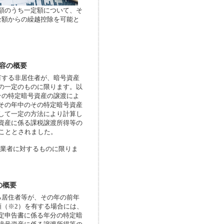
額のうち一定額について、そ
金額からの繰越控除を可能と
容の概要
有する非居住者が、暗号資産
の一定のものに限ります。以
その特定暗号資産の譲渡によ
その年中のその特定暗号資産
して一定の方法により計算し
資産に係る課税譲渡所得等の
こととされました。
引業者に対するものに限りま
の概要
る居住者等が、その年の前年
額（※2）を有する場合には、
定申告書に係る年分の特定暗