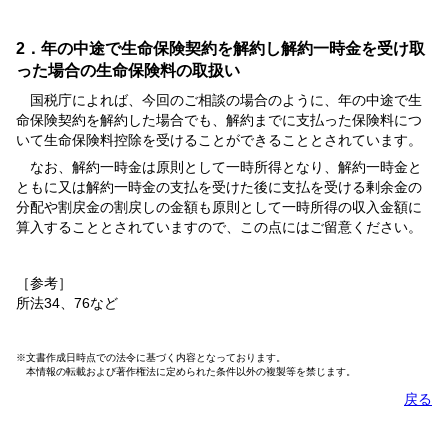
2．年の中途で生命保険契約を解約し解約一時金を受け取
った場合の生命保険料の取扱い
国税庁によれば、今回のご相談の場合のように、年の中途で生
命保険契約を解約した場合でも、解約までに支払った保険料につ
いて生命保険料控除を受けることができることとされています。
なお、解約一時金は原則として一時所得となり、解約一時金と
ともに又は解約一時金の支払を受けた後に支払を受ける剰余金の
分配や割戻金の割戻しの金額も原則として一時所得の収入金額に
算入することとされていますので、この点にはご留意ください。
［参考］
所法34、76など
※文書作成日時点での法令に基づく内容となっております。
本情報の転載および著作権法に定められた条件以外の複製等を禁じます。
戻る