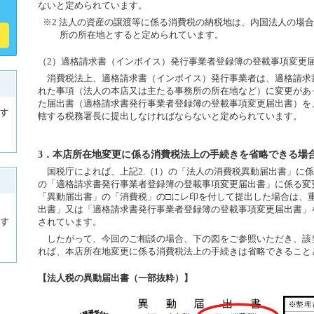
ないと定められています。
※2 法人の資産の譲渡等に係る消費税の納税地は、内国法人の場
所の所在地とすると定められています。
（2）適格請求書（インボイス）発行事業者登録簿の登載事項変更
消費税法上、適格請求書（インボイス）発行事業者は、適格請求
れた事項（法人の本店又は主たる事務所の所在地など）に変更があ
た届出書（適格請求書発行事業者登録簿の登載事項変更届出書）を
轄する税務署長に提出しなければならないと定められています。
3．本店所在地変更に係る消費税法上の手続きを省略できる場
国税庁によれば、上記2.（1）の「法人の消費税異動届出書」に係る
の「適格請求書発行事業者登録簿の登載事項変更届出書」に係る変更
「異動届出書」の「消費税」の□にレ印を付して提出した場合は、
出書」又は「適格請求書発行事業者登録簿の登載事項変更届出書」
されています。
したがって、今回のご相談の場合、下の図をご参照いただき、該
れば、本店所在地変更に係る消費税法上の手続きは省略できること
【法人税の異動届出書（一部抜粋）】