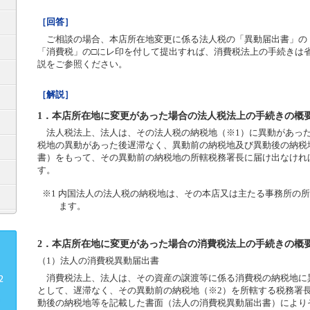
［回答］
ご相談の場合、本店所在地変更に係る法人税の「異動届出書」の
「消費税」の□にレ印を付して提出すれば、消費税法上の手続きは
説をご参照ください。
［解説］
1．本店所在地に変更があった場合の法人税法上の手続きの概
法人税法上、法人は、その法人税の納税地（※1）に異動があっ
税地の異動があった後遅滞なく、異動前の納税地及び異動後の納税
書）をもって、その異動前の納税地の所轄税務署長に届け出なけれ
す。
※1 内国法人の法人税の納税地は、その本店又は主たる事務所の
ます。
2．本店所在地に変更があった場合の消費税法上の手続きの概
（1）法人の消費税異動届出書
消費税法上、法人は、その資産の譲渡等に係る消費税の納税地に
として、遅滞なく、その異動前の納税地（※2）を所轄する税務署
動後の納税地等を記載した書面（法人の消費税異動届出書）により