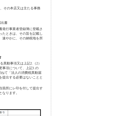
合、その本店又は主たる事務
届出書
書発行事業者登録簿に登載さ
ったときは、その旨を記載し
、速やかに、その納税地を所
合
異動事項又は上記2.（2）
事項について、上記1.の
重ねて「法人の消費税異動届
を提出する必要はないことと
当箇所にレ印を付して提出す
となります。