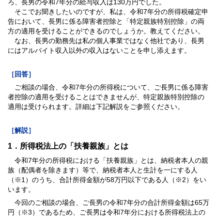
ろ、長男の令和7年分の給与収入は130万円でした。
そこでお聞きしたいのですが、私は、令和7年分の所得税確定申
告において、長男に係る障害者控除と「特定親族特別控除」の両
方の適用を受けることができるのでしょうか。教えてください。
なお、長男の勤務先は私の個人事業ではなく他社であり、長男
にはアルバイト収入以外の収入はないことを申し添えます。
［回答］
ご相談の場合、令和7年分の所得税について、ご長男に係る障害
者控除の適用を受けることはできませんが、特定親族特別控除の
適用は受けられます。詳細は下記解説をご参照ください。
［解説］
1．所得税法上の「扶養親族」とは
令和7年分の所得税における「扶養親族」とは、納税者本人の親
族（配偶者を除きます）等で、納税者本人と生計を一にする人
（※1）のうち、合計所得金額が58万円以下である人（※2）をい
います。
今回のご相談の場合、ご長男の令和7年分の合計所得金額は65万
円（※3）であるため、ご長男は令和7年分における所得税法上の