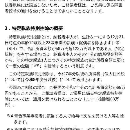
扶養親族には該当しないため、ご相談者様は、ご長男に係る障害
者控除の適用を受けることはできないこととなります。
3．特定親族特別控除の概要
特定親族特別控除とは、納税者本人が、生計を一にする12月31
日時点の年齢19歳以上23歳未満の親族（配偶者を除きます）等
（※4）で、合計所得金額が58万円超123万円以下である人（特定
親族）を有する場合には、納税者本人のその年分の総所得金額等
から、その特定親族1人につきその特定親族の合計所得金額に応じ
て一定の金額（※5）を控除するという制度です。
この特定親族特別控除は、令和7年分以後の所得税（個人住民税
については令和8年度分以後）について適用されます。
今回のご相談の場合、ご長男の令和7年分の合計所得金額が65万
円であることから、ご相談者様は、ご長男に係る特定親族特別控
除については、適用を受けられることとなります（控除額63万
円）。
※4 青色事業専従者に該当する人で給与の支払を受ける人等を除
きます。
※5 所得税における特定親族特別控除額は、次の表のとおりで